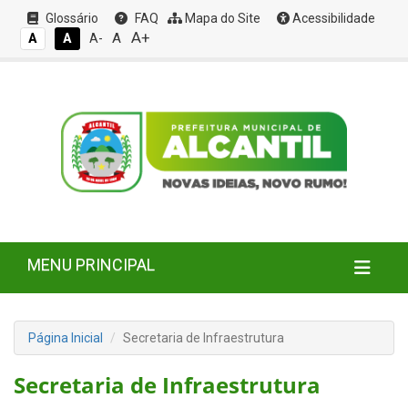
Glossário
FAQ
Mapa do Site
Acessibilidade
A+
A
A
A
A-
MENU PRINCIPAL
Página Inicial
Secretaria de Infraestrutura
Secretaria de Infraestrutura