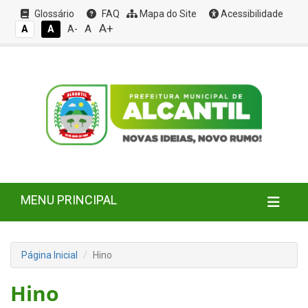
Glossário
FAQ
Mapa do Site
Acessibilidade
A+
A
A
A
A-
MENU PRINCIPAL
Página Inicial
Hino
Hino