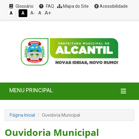
Glossário
FAQ
Mapa do Site
Acessibilidade
A+
A
A
A
A-
MENU PRINCIPAL
Página Inicial
Ouvidoria Municipal
Ouvidoria Municipal