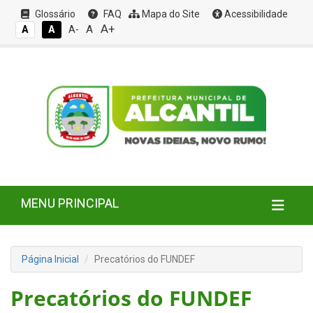
Glossário
FAQ
Mapa do Site
Acessibilidade
A+
A
A
A
A-
MENU PRINCIPAL
Página Inicial
Precatórios do FUNDEF
Precatórios do FUNDEF