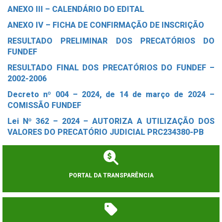
ANEXO III – CALENDÁRIO DO EDITAL
ANEXO IV – FICHA DE CONFIRMAÇÃO DE INSCRIÇÃO
RESULTADO PRELIMINAR DOS PRECATÓRIOS DO
FUNDEF
RESULTADO FINAL DOS PRECATÓRIOS DO FUNDEF –
2002-2006
Decreto nº 004 – 2024, de 14 de março de 2024 –
COMISSÃO FUNDEF
Lei Nº 362 – 2024 – AUTORIZA A UTILIZAÇÃO DOS
VALORES DO PRECATÓRIO JUDICIAL PRC234380-PB
PORTAL DA TRANSPARÊNCIA