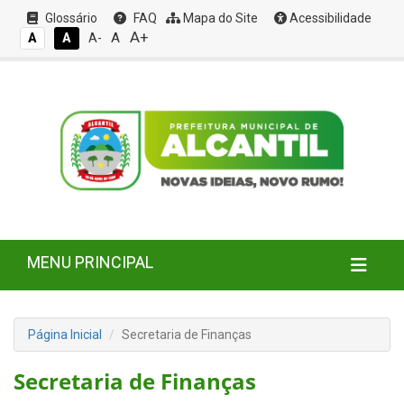
Glossário
FAQ
Mapa do Site
Acessibilidade
A+
A
A
A
A-
MENU PRINCIPAL
Página Inicial
Secretaria de Finanças
Secretaria de Finanças