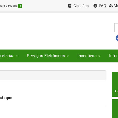
Glossário
FAQ
Ma
 para o rodapé
4
retarias
Serviços Eletrônicos
Incentivos
Info
T
staque