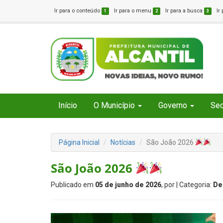
Ir para o conteúdo
Ir para o menu
Ir para a busca
Ir
1
2
3
Início
O Município
Governo
Sec
Página Inicial
Notícias
São João 2026
São João 2026
Publicado em
05 de junho de 2026
, por
| Categoria:
De