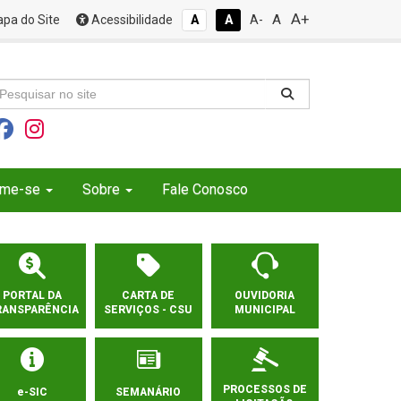
A+
A
pa do Site
Acessibilidade
A
A
A-
rme-se
Sobre
Fale Conosco
PORTAL DA
CARTA DE
OUVIDORIA
RANSPARÊNCIA
SERVIÇOS - CSU
MUNICIPAL
PROCESSOS DE
e-SIC
SEMANÁRIO