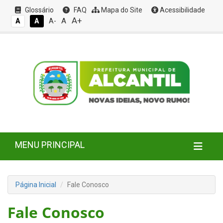
Glossário
FAQ
Mapa do Site
Acessibilidade
A+
A
A
A
A-
MENU PRINCIPAL
Página Inicial
Fale Conosco
Fale Conosco