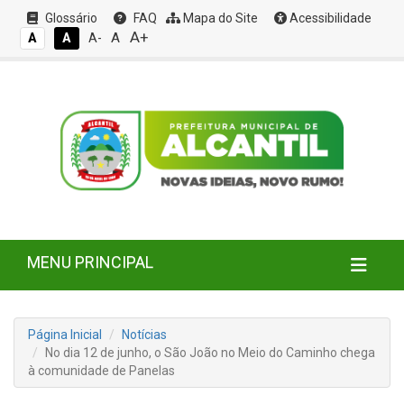
Glossário
FAQ
Mapa do Site
Acessibilidade
A+
A
A
A
A-
MENU PRINCIPAL
Página Inicial
Notícias
No dia 12 de junho, o São João no Meio do Caminho chega
à comunidade de Panelas