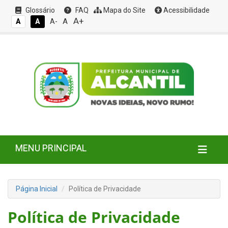
Glossário
FAQ
Mapa do Site
Acessibilidade
A+
A
A
A
A-
MENU PRINCIPAL
Página Inicial
Política de Privacidade
Política de Privacidade