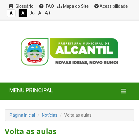
Glossário
FAQ
Mapa do Site
Acessibilidade
A+
A
A
A
A-
MENU PRINCIPAL
Página Inicial
Notícias
Volta as aulas
Volta as aulas