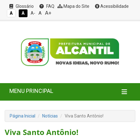
Glossário
FAQ
Mapa do Site
Acessibilidade
A+
A
A
A
A-
MENU PRINCIPAL
Página Inicial
Notícias
Viva Santo Antônio!
Viva Santo Antônio!