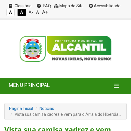
Glossário
FAQ
Mapa do Site
Acessibilidade
A+
A
A
A
A-
MENU PRINCIPAL
Página Inicial
Notícias
Vista sua camisa xadrez e vem para o Arraiá do Hiperdia…
Vista sua camisa xadrez e vem