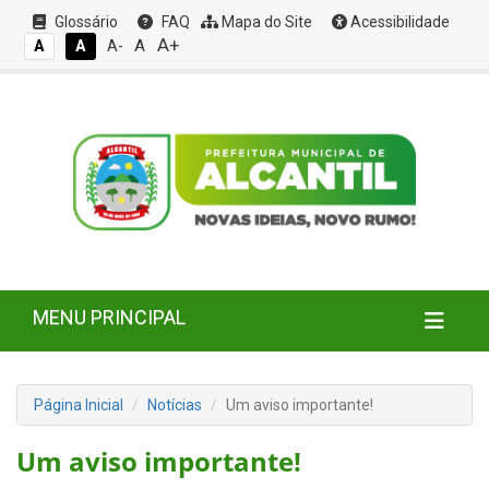
Glossário
FAQ
Mapa do Site
Acessibilidade
A+
A
A
A
A-
MENU PRINCIPAL
Página Inicial
Notícias
Um aviso importante!
Um aviso importante!