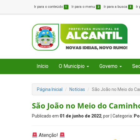
Ir para o conteúdo
Ir para o menu
Ir para a busca
Ir
1
2
3
Início
O Município
Governo
Sec
Página Inicial
Notícias
São João no Meio do C
São João no Meio do Caminh
Publicado em
01 de junho de 2022
, por
| Categoria:
Po
Atenção!