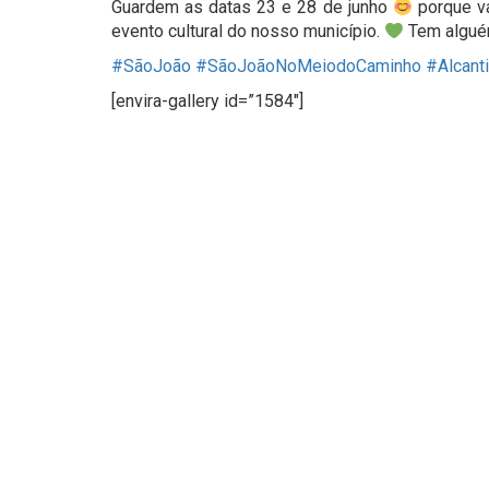
Guardem as datas 23 e 28 de junho
porque va
evento cultural do nosso município.
Tem alguém
#SãoJoão
#SãoJoãoNoMeiodoCaminho
#Alcanti
[envira-gallery id=”1584″]