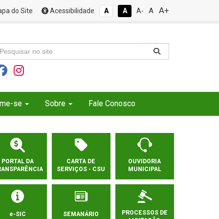
A+
A
pa do Site
Acessibilidade
A
A
A-
rme-se
Sobre
Fale Conosco
PORTAL DA
CARTA DE
OUVIDORIA
RANSPARÊNCIA
SERVIÇOS - CSU
MUNICIPAL
PROCESSOS DE
e-SIC
SEMANÁRIO