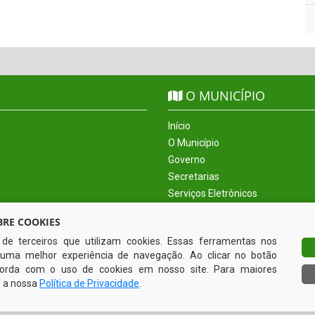
O MUNICÍPIO
Início
O Município
Governo
Secretarias
Serviços Eletrônicos
Incentivos
RE COOKIES
Informe-se
s de terceiros que utilizam cookies. Essas ferramentas nos
Sobre
uma melhor experiência de navegação. Ao clicar no botão
Fale Conosco
ncorda com o uso de cookies em nosso site. Para maiores
e a nossa
Política de Privacidade
.
Todos os direitos reservados