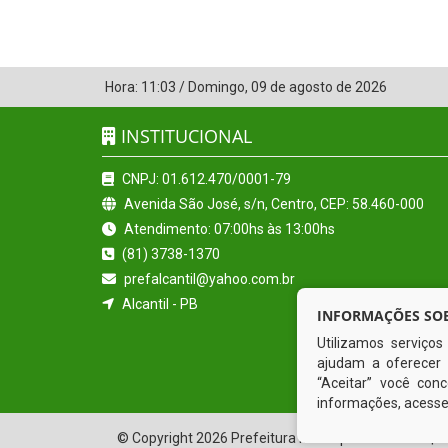
Hora:
11:03
/
Domingo
,
09 de agosto de 2026
INSTITUCIONAL
CNPJ: 01.612.470/0001-79
Avenida São José, s/n, Centro, CEP: 58.460-000
Atendimento: 07:00hs às 13:00hs
(81) 3738-1370
prefalcantil@yahoo.com.br
Alcantil - PB
INFORMAÇÕES SOB
Utilizamos serviço
ajudam a oferecer 
“Aceitar” você co
informações, acess
© Copyright 2026 Prefeitura Municipal de Alcantil | 