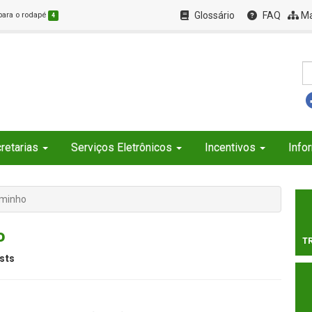
Glossário
FAQ
Ma
 para o rodapé
4
retarias
Serviços Eletrônicos
Incentivos
Info
aminho
o
T
sts