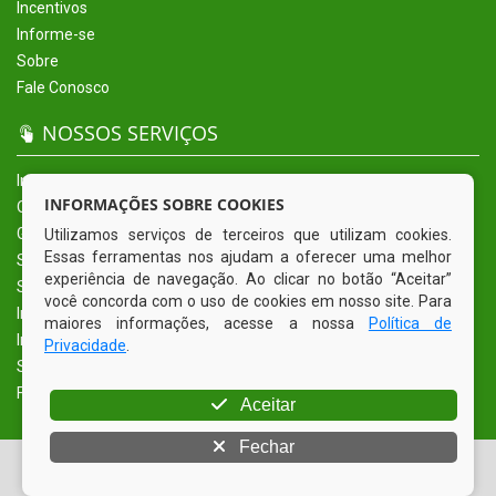
Incentivos
Informe-se
Sobre
Fale Conosco
NOSSOS SERVIÇOS
Início
INFORMAÇÕES SOBRE COOKIES
O Município
Governo
Utilizamos serviços de terceiros que utilizam cookies.
Essas ferramentas nos ajudam a oferecer uma melhor
Secretarias
experiência de navegação. Ao clicar no botão “Aceitar”
Serviços Eletrônicos
você concorda com o uso de cookies em nosso site. Para
Incentivos
maiores informações, acesse a nossa
Política de
Informe-se
Privacidade
.
Sobre
Fale Conosco
Aceitar
Fechar
© Copyright 2026 Prefeitura Municipal de Alcantil | Todos os
direitos reservados