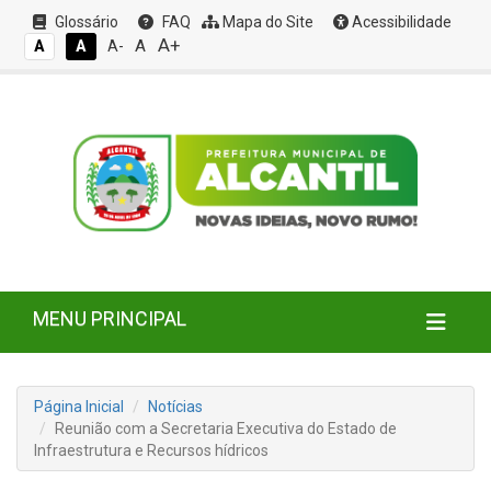
Glossário
FAQ
Mapa do Site
Acessibilidade
A+
A
A
A
A-
MENU PRINCIPAL
Página Inicial
Notícias
Reunião com a Secretaria Executiva do Estado de
Infraestrutura e Recursos hídricos