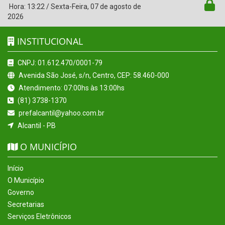
Hora:
13:22
/
Sexta-Feira
,
07 de agosto de
2026
INSTITUCIONAL
CNPJ: 01.612.470/0001-79
Avenida São José, s/n, Centro, CEP: 58.460-000
Atendimento: 07:00hs às 13:00hs
(81) 3738-1370
prefalcantil@yahoo.com.br
Alcantil - PB
O MUNICÍPIO
Início
O Município
Governo
Secretarias
Serviços Eletrônicos