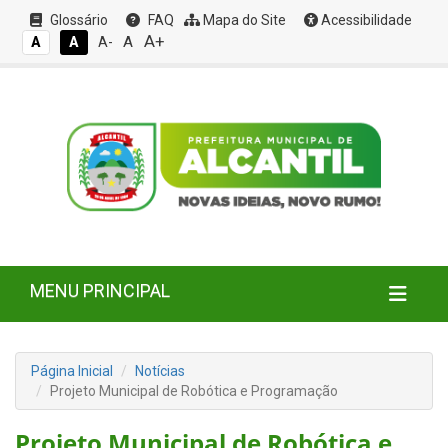
Glossário
FAQ
Mapa do Site
Acessibilidade
A+
A
A
A
A-
MENU PRINCIPAL
Página Inicial
Notícias
Projeto Municipal de Robótica e Programação
Projeto Municipal de Robótica e