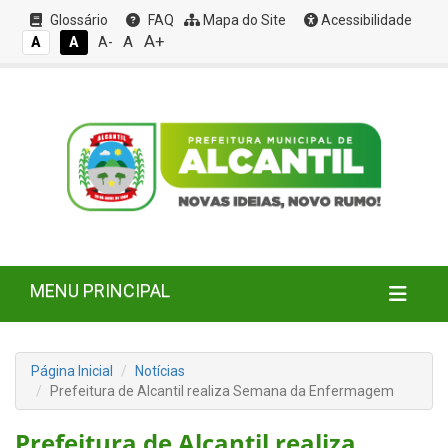
Glossário
FAQ
Mapa do Site
Acessibilidade
A+
A
A
A
A-
MENU PRINCIPAL
Página Inicial
Notícias
Prefeitura de Alcantil realiza Semana da Enfermagem
Prefeitura de Alcantil realiza