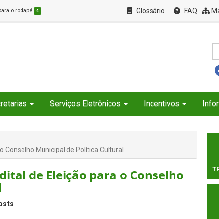
Glossário
FAQ
Ma
 para o rodapé
4
retarias
Serviços Eletrônicos
Incentivos
Info
 o Conselho Municipal de Política Cultural
T
edital de Eleição para o Conselho
l
osts