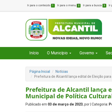
Ir para o conteúdo
Ir para o menu
Ir para a busca
Ir
1
2
3
Início
O Município
Governo
Sec
Página Inicial
Notícias
Prefeitura de Alcantil lança edital de Eleição para
Prefeitura de Alcantil lança 
Municipal de Política Cultura
Publicado em
03 de março de 2023
, por
| Categoria:
P