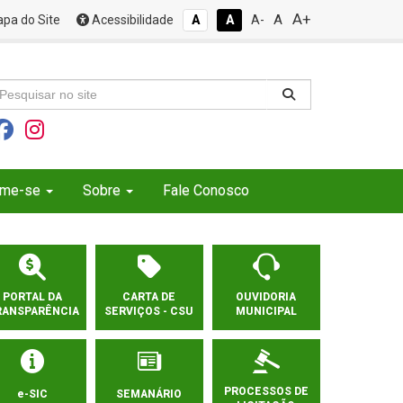
A+
A
pa do Site
Acessibilidade
A
A
A-
rme-se
Sobre
Fale Conosco
PORTAL DA
CARTA DE
OUVIDORIA
RANSPARÊNCIA
SERVIÇOS - CSU
MUNICIPAL
PROCESSOS DE
e-SIC
SEMANÁRIO