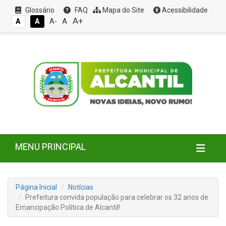
Glossário
FAQ
Mapa do Site
Acessibilidade
A+
A
A
A
A-
MENU PRINCIPAL
Página Inicial
Notícias
Prefeitura convida população para celebrar os 32 anos de
Emancipação Política de Alcantil!