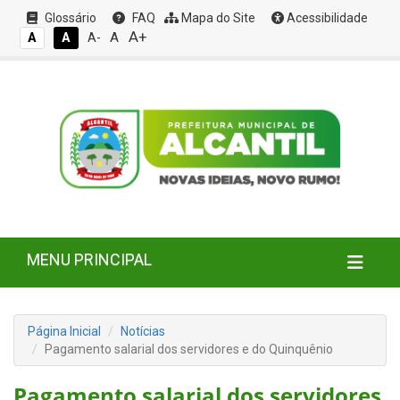
Glossário
FAQ
Mapa do Site
Acessibilidade
A+
A
A
A
A-
MENU PRINCIPAL
Página Inicial
Notícias
Pagamento salarial dos servidores e do Quinquênio
Pagamento salarial dos servidores