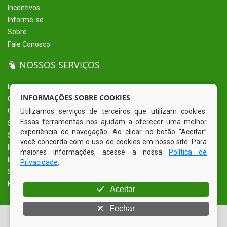
Incentivos
Informe-se
Sobre
Fale Conosco
NOSSOS SERVIÇOS
Início
INFORMAÇÕES SOBRE COOKIES
O Município
Governo
Utilizamos serviços de terceiros que utilizam cookies.
Essas ferramentas nos ajudam a oferecer uma melhor
Secretarias
experiência de navegação. Ao clicar no botão “Aceitar”
Serviços Eletrônicos
você concorda com o uso de cookies em nosso site. Para
Incentivos
maiores informações, acesse a nossa
Política de
Informe-se
Privacidade
.
Sobre
Fale Conosco
Aceitar
Fechar
© Copyright 2026 Prefeitura Municipal de Alcantil | Todos os