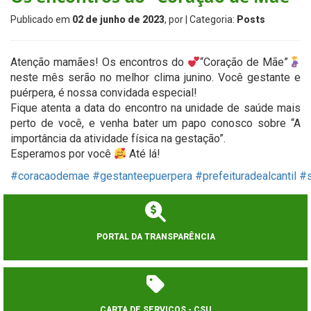
Publicado em
02 de junho de 2023
, por
| Categoria:
Posts
Atenção mamães! Os encontros do
“Coração de Mãe”
neste mês serão no melhor clima junino. Você gestante e
puérpera, é nossa convidada especial!
Fique atenta a data do encontro na unidade de saúde mais
perto de você, e venha bater um papo conosco sobre “A
importância da atividade física na gestação”.
Esperamos por você
Até lá!
#coracaodemae
#gestanteepuerpera
#prefeituradealcantil
#s
PORTAL DA TRANSPARÊNCIA
CARTA DE SERVIÇOS - CSU