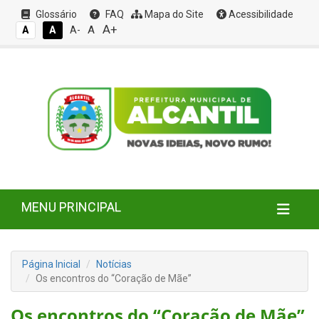
Glossário
FAQ
Mapa do Site
Acessibilidade
A+
A
A
A
A-
MENU PRINCIPAL
Página Inicial
Notícias
Os encontros do “Coração de Mãe”
Os encontros do “Coração de Mãe”