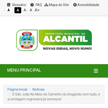
Glossário
FAQ
Mapa do Site
Acessibilidade
A+
A
A
A
A-
MENU PRINCIPAL
Página Inicial
Notícias
O São João No Meio do Caminho tá chegando com tudo, e
a contagem regressiva já começou!