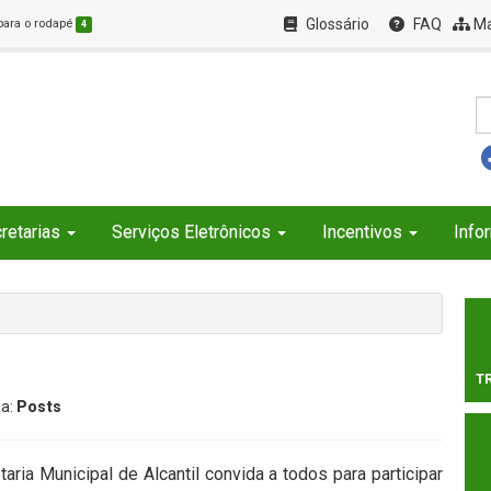
Glossário
FAQ
Ma
 para o rodapé
4
retarias
Serviços Eletrônicos
Incentivos
Info
T
ia:
Posts
aria Municipal de Alcantil convida a todos para participar