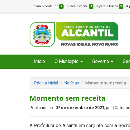
Ir para o conteúdo
Ir para o menu
Ir para a busca
Ir
1
2
3
Início
O Município
Governo
Sec
Página Inicial
Notícias
Momento sem receita
Momento sem receita
Publicado em
07 de dezembro de 2021
, por
| Categor
A Prefeitura de Alcantil em conjunto com a Secret