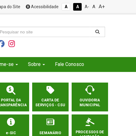
A+
A
pa do Site
Acessibilidade
A
A
A-
rme-se
Sobre
Fale Conosco
PORTAL DA
CARTA DE
OUVIDORIA
RANSPARÊNCIA
SERVIÇOS - CSU
MUNICIPAL
PROCESSOS DE
e-SIC
SEMANÁRIO