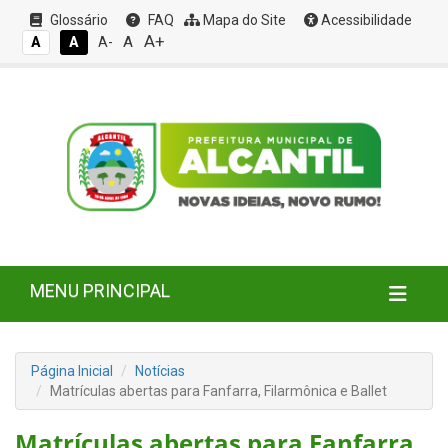
Glossário
FAQ
Mapa do Site
Acessibilidade
A+
A
A
A
A-
MENU PRINCIPAL
Página Inicial
Notícias
Matrículas abertas para Fanfarra, Filarmônica e Ballet
Matrículas abertas para Fanfarra,