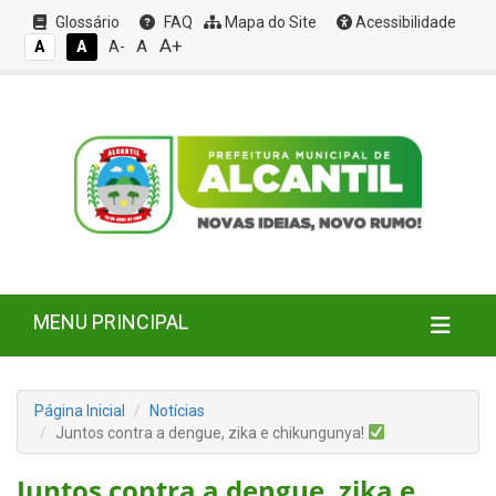
Glossário
FAQ
Mapa do Site
Acessibilidade
A+
A
A
A
A-
MENU PRINCIPAL
Página Inicial
Notícias
Juntos contra a dengue, zika e chikungunya!
Juntos contra a dengue, zika e