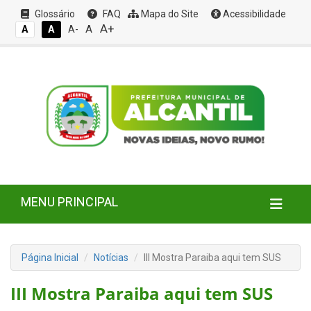
Glossário
FAQ
Mapa do Site
Acessibilidade
A+
A
A
A
A-
MENU PRINCIPAL
Página Inicial
Notícias
III Mostra Paraiba aqui tem SUS
III Mostra Paraiba aqui tem SUS