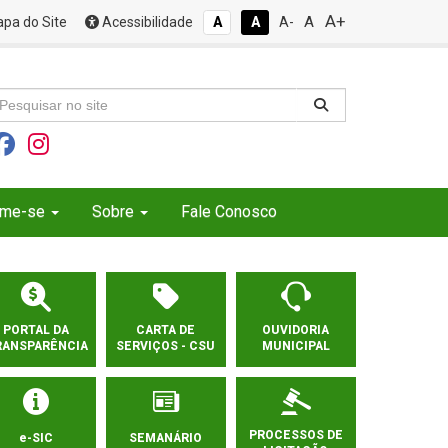
A+
A
pa do Site
Acessibilidade
A
A
A-
rme-se
Sobre
Fale Conosco
PORTAL DA
CARTA DE
OUVIDORIA
RANSPARÊNCIA
SERVIÇOS - CSU
MUNICIPAL
PROCESSOS DE
e-SIC
SEMANÁRIO