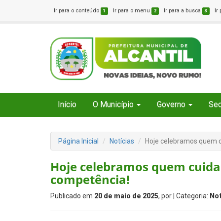
Ir para o conteúdo
Ir para o menu
Ir para a busca
Ir
1
2
3
Início
O Município
Governo
Sec
Página Inicial
Notícias
Hoje celebramos quem c
Hoje celebramos quem cuida 
competência!
Publicado em
20 de maio de 2025
, por
| Categoria:
Not