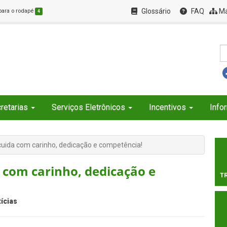
Glossário
FAQ
Ma
 para o rodapé
4
retarias
Serviços Eletrônicos
Incentivos
Info
uida com carinho, dedicação e competência!
com carinho, dedicação e
T
ícias