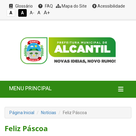
Glossário
FAQ
Mapa do Site
Acessibilidade
A+
A
A
A
A-
MENU PRINCIPAL
Página Inicial
Notícias
Feliz Páscoa
Feliz Páscoa