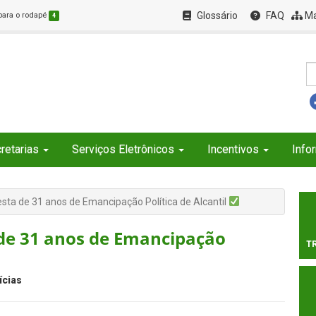
Glossário
FAQ
Ma
 para o rodapé
4
retarias
Serviços Eletrônicos
Incentivos
Info
sta de 31 anos de Emancipação Política de Alcantil
de 31 anos de Emancipação
T
ícias