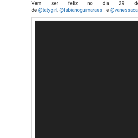
Vem ser feliz no dia 29 de
de
@tatygirl
,
@fabianoguimaraes_
e
@vanessaca
Tocador
de
vídeo