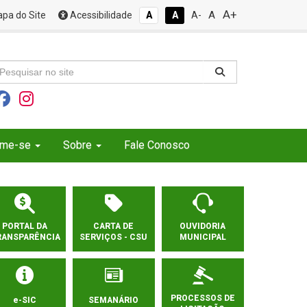
A+
A
pa do Site
Acessibilidade
A
A
A-
rme-se
Sobre
Fale Conosco
PORTAL DA
CARTA DE
OUVIDORIA
RANSPARÊNCIA
SERVIÇOS - CSU
MUNICIPAL
PROCESSOS DE
e-SIC
SEMANÁRIO