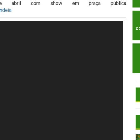
 abril com show em praça pública
ndeia
C