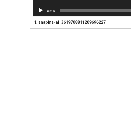
00:00
1.
snapins-ai_3619708811209696227