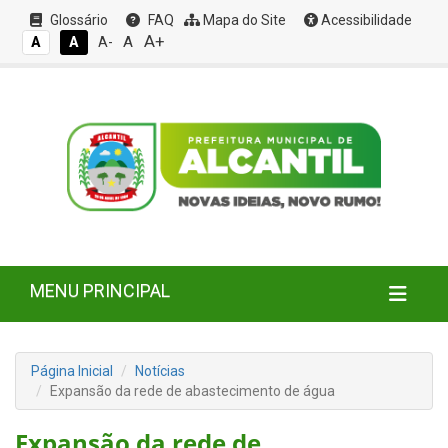
Glossário
FAQ
Mapa do Site
Acessibilidade
A+
A
A
A
A-
MENU PRINCIPAL
Página Inicial
Notícias
Expansão da rede de abastecimento de água
Expansão da rede de