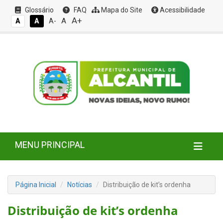
Glossário
FAQ
Mapa do Site
Acessibilidade
A+
A
A
A
A-
MENU PRINCIPAL
Página Inicial
Notícias
Distribuição de kit’s ordenha
Distribuição de kit’s ordenha