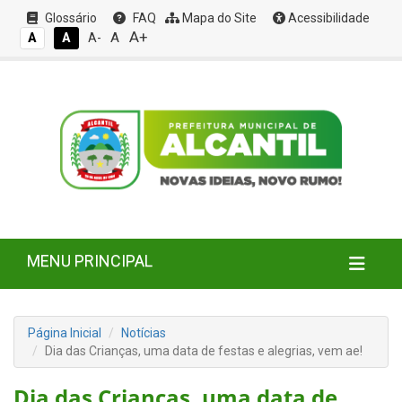
Glossário
FAQ
Mapa do Site
Acessibilidade
A+
A
A
A
A-
MENU PRINCIPAL
Página Inicial
Notícias
Dia das Crianças, uma data de festas e alegrias, vem ae!
Dia das Crianças, uma data de