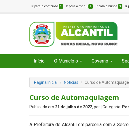
Ir para o conteúdo
Ir para o menu
Ir para a busca
Ir
1
2
3
Início
O Município
Governo
Sec
Página Inicial
Notícias
Curso de Automaquiag
Curso de Automaquiagem
Publicado em
21 de julho de 2022
, por
| Categoria:
Po
A Prefeitura de Alcantil em parceria com a Secre