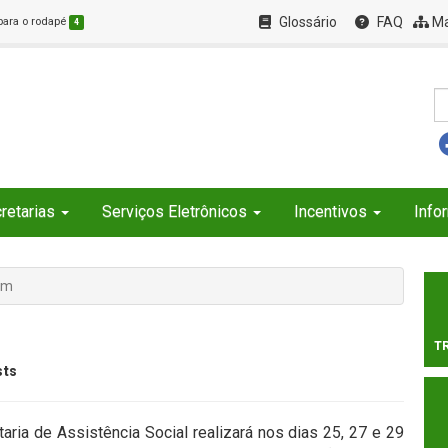
Glossário
FAQ
Ma
 para o rodapé
4
retarias
Serviços Eletrônicos
Incentivos
Info
em
T
sts
taria de Assistência Social realizará nos dias 25, 27 e 29