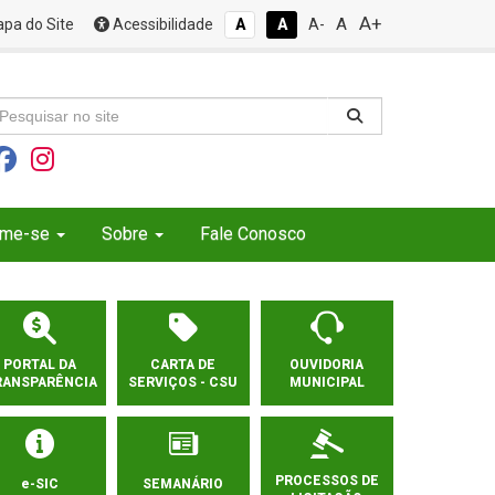
A+
A
pa do Site
Acessibilidade
A
A
A-
rme-se
Sobre
Fale Conosco
PORTAL DA
CARTA DE
OUVIDORIA
RANSPARÊNCIA
SERVIÇOS - CSU
MUNICIPAL
PROCESSOS DE
e-SIC
SEMANÁRIO