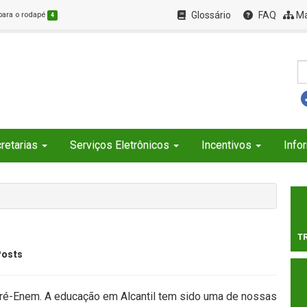
Glossário
FAQ
Ma
 para o rodapé
4
retarias
Serviços Eletrônicos
Incentivos
Info
T
Posts
é-Enem. A educação em Alcantil tem sido uma de nossas