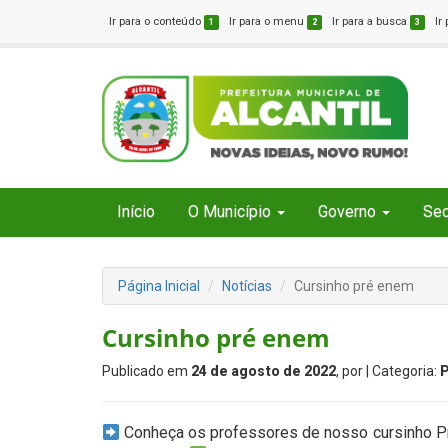
Ir para o conteúdo
Ir para o menu
Ir para a busca
Ir
1
2
3
Início
O Município
Governo
Sec
Página Inicial
Notícias
Cursinho pré enem
Cursinho pré enem
Publicado em
24 de agosto de 2022
, por
| Categoria:
Conheça os professores de nosso cursinho Pr