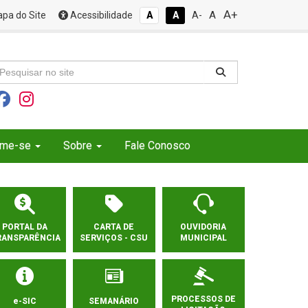
A+
A
pa do Site
Acessibilidade
A
A
A-
rme-se
Sobre
Fale Conosco
PORTAL DA
CARTA DE
OUVIDORIA
RANSPARÊNCIA
SERVIÇOS - CSU
MUNICIPAL
PROCESSOS DE
e-SIC
SEMANÁRIO