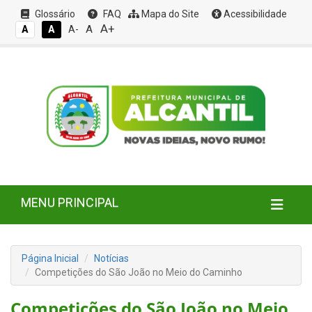
Glossário
FAQ
Mapa do Site
Acessibilidade
A+
A
A
A
A-
MENU PRINCIPAL
Página Inicial
Notícias
Competições do São João no Meio do Caminho
Competições do São João no Meio