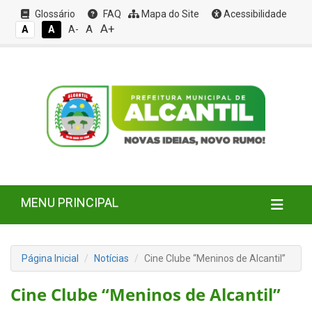
Glossário
FAQ
Mapa do Site
Acessibilidade
A+
A
A
A
A-
MENU PRINCIPAL
Página Inicial
Notícias
Cine Clube “Meninos de Alcantil”
Cine Clube “Meninos de Alcantil”