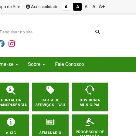
A+
A
pa do Site
Acessibilidade
A
A
A-
rme-se
Sobre
Fale Conosco
PORTAL DA
CARTA DE
OUVIDORIA
RANSPARÊNCIA
SERVIÇOS - CSU
MUNICIPAL
PROCESSOS DE
e-SIC
SEMANÁRIO