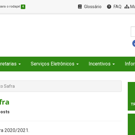
Glossário
FAQ
Ma
 para o rodapé
4
retarias
Serviços Eletrônicos
Incentivos
Info
o Safra
fra
T
osts
fra 2020/2021.