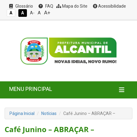
Glossário
FAQ
Mapa do Site
Acessibilidade
A+
A
A
A
A-
MENU PRINCIPAL
Página Inicial
Notícias
Café Junino – ABRAÇAR –
Café Junino – ABRAÇAR –