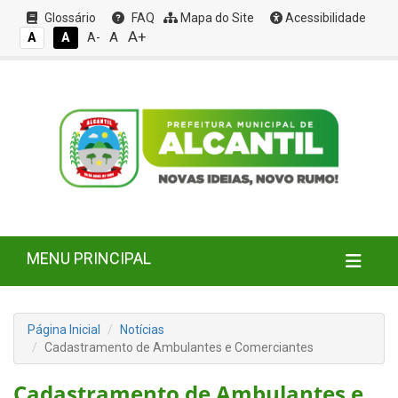
Glossário
FAQ
Mapa do Site
Acessibilidade
A+
A
A
A
A-
MENU PRINCIPAL
Página Inicial
Notícias
Cadastramento de Ambulantes e Comerciantes
Cadastramento de Ambulantes e