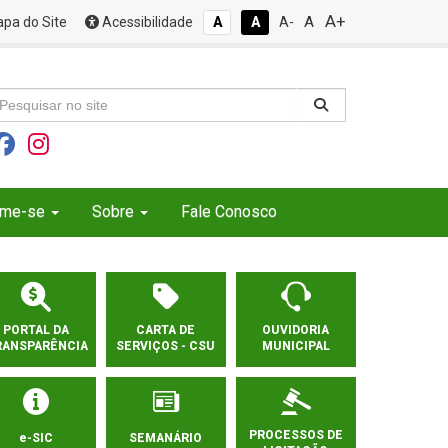
A+
A
pa do Site
Acessibilidade
A
A
A-
rme-se
Sobre
Fale Conosco
PORTAL DA
CARTA DE
OUVIDORIA
RANSPARÊNCIA
SERVIÇOS - CSU
MUNICIPAL
PROCESSOS DE
e-SIC
SEMANÁRIO