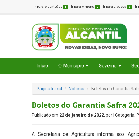
Ir para o conteúdo
Ir para o menu
Ir para a busca
Ir
1
2
3
Início
O Município
Governo
Sec
Página Inicial
Notícias
Boletos do Garantia Sa
Boletos do Garantia Safra 2
Publicado em
22 de janeiro de 2022
, por
| Categoria:
P
A Secretaria de Agricultura informa aos Agr