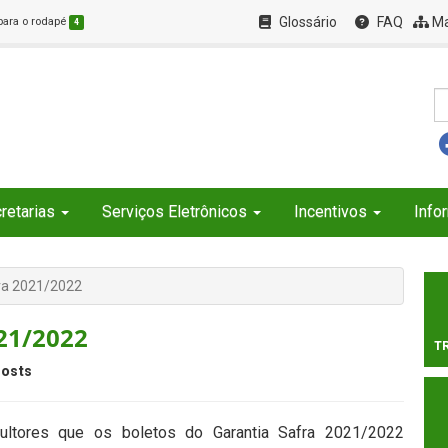
Glossário
FAQ
Ma
 para o rodapé
4
retarias
Serviços Eletrônicos
Incentivos
Info
fra 2021/2022
021/2022
T
osts
icultores que os boletos do Garantia Safra 2021/2022