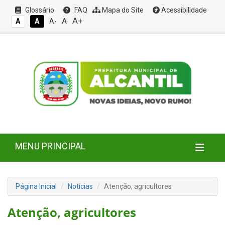
Glossário
FAQ
Mapa do Site
Acessibilidade
A+
A
A
A
A-
MENU PRINCIPAL
Página Inicial
Notícias
Atenção, agricultores
Atenção, agricultores