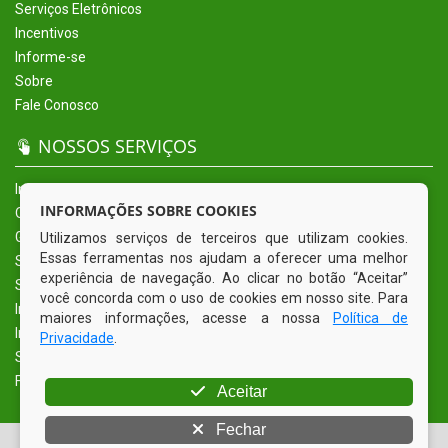
Serviços Eletrônicos
Incentivos
Informe-se
Sobre
Fale Conosco
NOSSOS SERVIÇOS
Início
INFORMAÇÕES SOBRE COOKIES
O Município
Governo
Utilizamos serviços de terceiros que utilizam cookies.
Essas ferramentas nos ajudam a oferecer uma melhor
Secretarias
experiência de navegação. Ao clicar no botão “Aceitar”
Serviços Eletrônicos
você concorda com o uso de cookies em nosso site. Para
Incentivos
maiores informações, acesse a nossa
Política de
Informe-se
Privacidade
.
Sobre
Fale Conosco
Aceitar
Fechar
© Copyright 2026 Prefeitura Municipal de Alcantil | Todos os