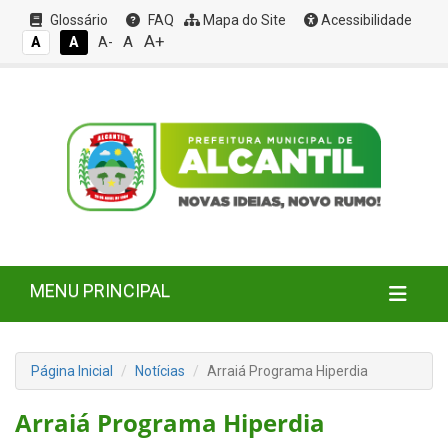
Glossário
FAQ
Mapa do Site
Acessibilidade
A+
A
A
A
A-
MENU PRINCIPAL
Página Inicial
Notícias
Arraiá Programa Hiperdia
Arraiá Programa Hiperdia