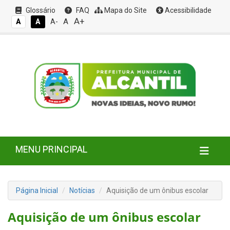
Glossário
FAQ
Mapa do Site
Acessibilidade
A+
A
A
A
A-
MENU PRINCIPAL
Página Inicial
Notícias
Aquisição de um ônibus escolar
Aquisição de um ônibus escolar