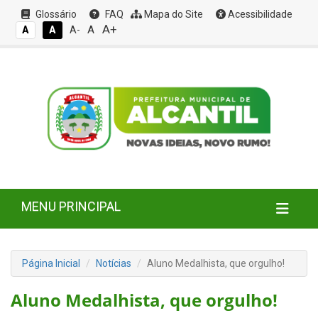
Glossário
FAQ
Mapa do Site
Acessibilidade
A+
A
A
A
A-
MENU PRINCIPAL
Página Inicial
Notícias
Aluno Medalhista, que orgulho!
Aluno Medalhista, que orgulho!