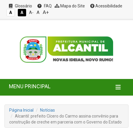
Glossário
FAQ
Mapa do Site
Acessibilidade
A+
A
A
A
A-
MENU PRINCIPAL
Página Inicial
Notícias
Alcantil: prefeito Cícero do Carmo assina convênio para
construção de creche em parceria com o Governo do Estado