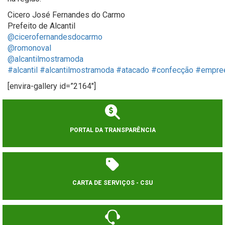
Cicero José Fernandes do Carmo
Prefeito de Alcantil
@cicerofernandesdocarmo
@romonoval
@alcantilmostramoda
#alcantil
#alcantilmostramoda
#atacado
#confecção
#empre
[envira-gallery id=”2164″]
PORTAL DA TRANSPARÊNCIA
CARTA DE SERVIÇOS - CSU