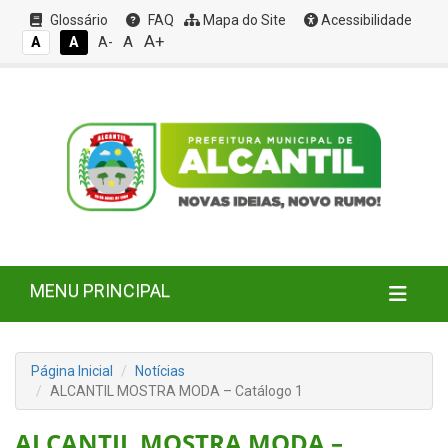
Glossário
FAQ
Mapa do Site
Acessibilidade
A+
A
A
A
A-
MENU PRINCIPAL
Página Inicial
Notícias
ALCANTIL MOSTRA MODA – Catálogo 1
ALCANTIL MOSTRA MODA –