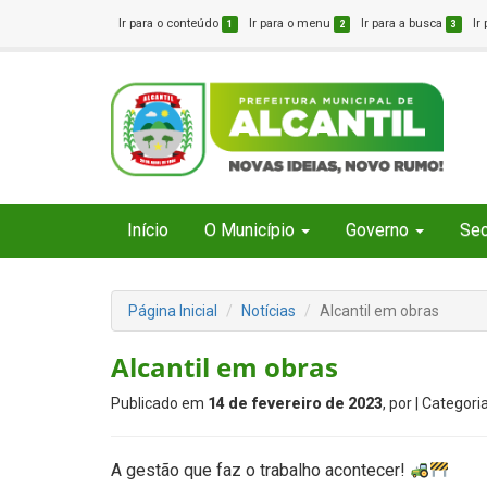
Ir para o conteúdo
Ir para o menu
Ir para a busca
Ir
1
2
3
Início
O Município
Governo
Sec
Página Inicial
Notícias
Alcantil em obras
Alcantil em obras
Publicado em
14 de fevereiro de 2023
, por
| Categori
A gestão que faz o trabalho acontecer!
⠀