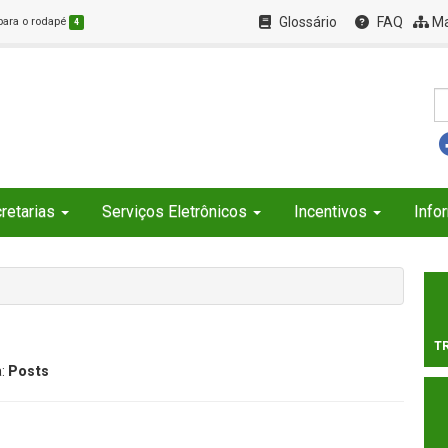
Glossário
FAQ
Ma
 para o rodapé
4
retarias
Serviços Eletrônicos
Incentivos
Info
T
a:
Posts