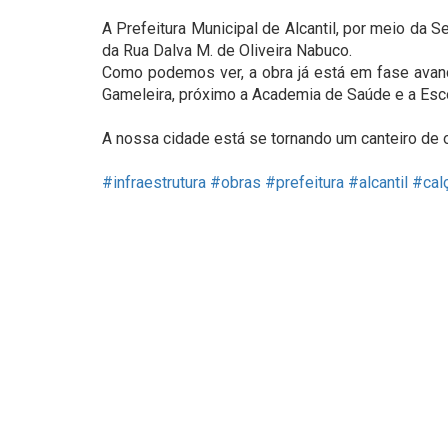
⠀
A Prefeitura Municipal de Alcantil, por meio da Se
da Rua Dalva M. de Oliveira Nabuco.⠀
Como podemos ver, a obra já está em fase avanç
Gameleira, próximo a Academia de Saúde e a Es
⠀
A nossa cidade está se tornando um canteiro de 
⠀
#infraestrutura
#obras
#prefeitura
#alcantil
#cal