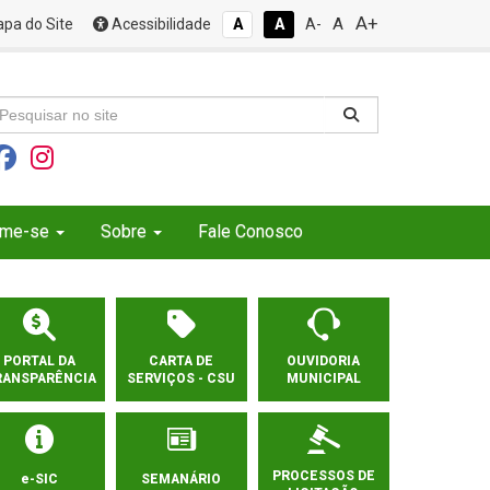
A+
A
pa do Site
Acessibilidade
A
A
A-
rme-se
Sobre
Fale Conosco
PORTAL DA
CARTA DE
OUVIDORIA
RANSPARÊNCIA
SERVIÇOS - CSU
MUNICIPAL
PROCESSOS DE
e-SIC
SEMANÁRIO