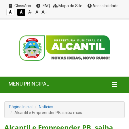
Glossário
FAQ
Mapa do Site
Acessibilidade
A+
A
A
A
A-
MENU PRINCIPAL
Página Inicial
Notícias
Alcantil e Empreender PB, saiba mais.
Alcantil e Empreender PB, saiba