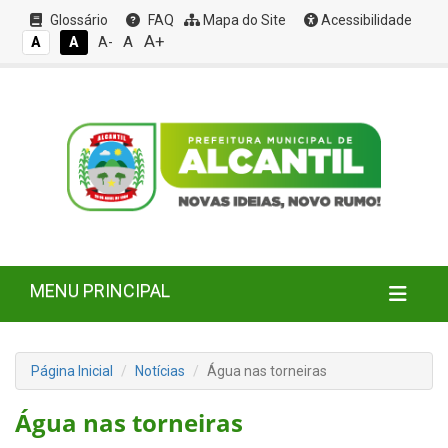
Glossário
FAQ
Mapa do Site
Acessibilidade
A+
A
A
A
A-
MENU PRINCIPAL
Página Inicial
Notícias
Água nas torneiras
Água nas torneiras