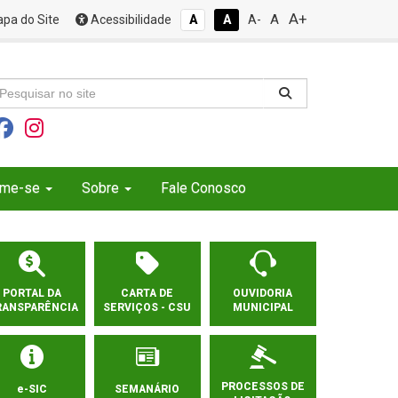
A+
A
pa do Site
Acessibilidade
A
A
A-
rme-se
Sobre
Fale Conosco
PORTAL DA
CARTA DE
OUVIDORIA
RANSPARÊNCIA
SERVIÇOS - CSU
MUNICIPAL
PROCESSOS DE
e-SIC
SEMANÁRIO