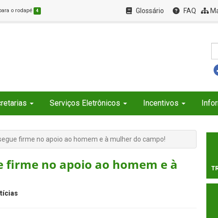
Glossário
FAQ
Ma
 para o rodapé
4
retarias
Serviços Eletrônicos
Incentivos
Info
l segue firme no apoio ao homem e à mulher do campo!
ue firme no apoio ao homem e à
T
tícias