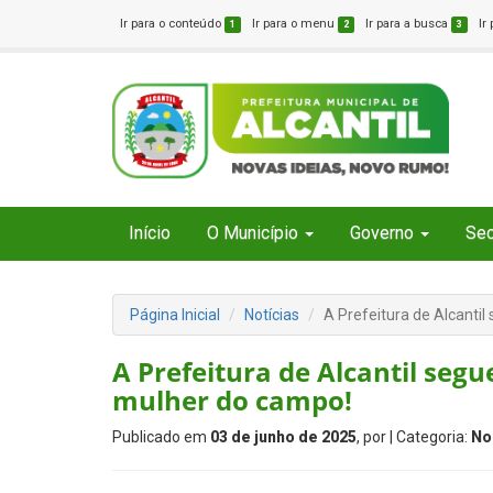
Ir para o conteúdo
Ir para o menu
Ir para a busca
Ir
1
2
3
Início
O Município
Governo
Sec
Página Inicial
Notícias
A Prefeitura de Alcanti
A Prefeitura de Alcantil seg
mulher do campo!
Publicado em
03 de junho de 2025
, por
| Categoria:
No